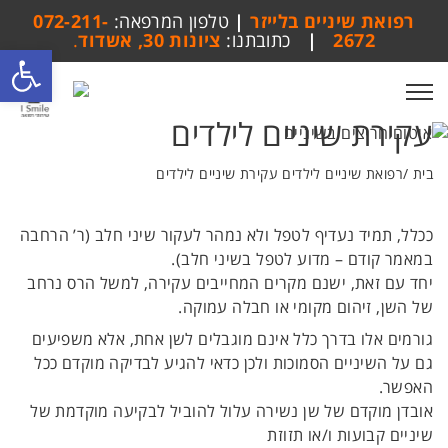
רפואת שיניים בלייזר
|
טלפון המרפאה:
072-211-
2672
|
כתובתנו:
ציונות 30, אשדוד
.
פתח סרגל
submit
search
toggle
menu
עקירת שיניים לילדים
בית
רפואת שיניים לילדים
עקירת שיניים לילדים
ככלל, תמיד נעדיף לטפל ולא נמהר לעקור שיני חלב (ר’ הרחבה
במאמר קודם – מדוע לטפל בשיני חלב).
יחד עם זאת, ישנם מקרים המחייבים עקירה, למשל הרס נרחב
של השן, זיהום מקומי או חבלה עמוקה.
גורמים אלו בדרך כלל אינם מוגבלים לשן אחת, אלא משפיעים
גם על השיניים הסמוכות ולכן כדאי להגיע לבדיקה מוקדם ככל
האפשר.
אובדן מוקדם של שן נשירה עלול להוביל לבקיעה מוקדמת של
שיניים קבועות ו/או תזוזת