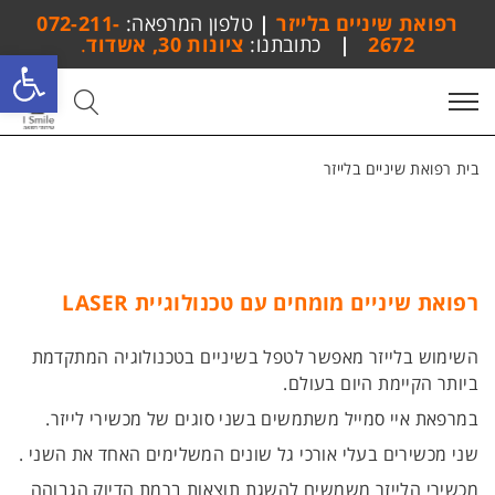
רפואת שיניים בלייזר
|
טלפון המרפאה:
072-211-
2672
|
כתובתנו:
ציונות 30, אשדוד
.
פתח סרגל
submit
search
toggle
menu
בית
רפואת שיניים בלייזר
רפואת שיניים מומחים עם טכנולוגיית LASER
השימוש בלייזר מאפשר לטפל בשיניים בטכנולוגיה המתקדמת
ביותר הקיימת היום בעולם.
במרפאת איי סמייל משתמשים בשני סוגים של מכשירי לייזר.
שני מכשירים בעלי אורכי גל שונים המשלימים האחד את השני .
מכשירי הלייזר משמשים להשגת תוצאות ברמת הדיוק הגבוהה