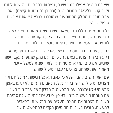
שאינם מרפים אפילו בזמן שינה, נפיחות בחניכיים, רגישות לחום
וקור וקושי בלעיסת מזונות רכים (וכמובן גם מזונות קשים). אם
אתם סובלים מחלק מהתופעות שהזכרנו, כנראה שאתם צריכים
טיפול שורש.
כל התסמינים הללו הם תוצאה ישירה של הזיהום החיידקי אשר
חדר את השכבות החיצוניות ויצר בצקת מקומית. זו בתורה
לוחצת על העצבים ויוצרת נפיחות וכאבים בלתי נסבלים.
כמו כן, אם מדובר בתסמינים של כאבי שיניים אשר מופיעים על
רקע חבלה חיצונית, נסיגת חניכיים, וגם נמק שמופיע עקב יישור
שיניים אגרסיבי מדי או סתימות גדולות וישנות למשל – יכול
מאוד להיות שאתם צריכים לעבור טיפול שורש.
עם זאת, חשוב להבין שלא כל כאב ולא כל רגישות לאוכל חם וקר
מצריכה טיפול שורש. בדרך כלל, הכאבים העזים לא יגיעו באופן
פתאומי אלא יתגברו עם התפשטות הדלקת אל עבר מוך השן.
אם האבחנה נעשית בזמן ובאופן יסודי, יכול להיות שגם סתימה
בשיניים תפתור את המצב ותעלים את הרגישות והכאבים.
למעשה, חורים בשיניים הם סימן מקדים להתפשטות של