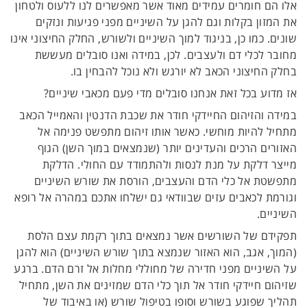
אלו הם חומרים עמידים מאוד אשר מאפשרים לנו ללעוס ולטחון
את המזון בקלות וגם להגן על השיניים מפני פגיעות ונזקים
שונים. כמו כן, בניגוד למוך השיניים ולשורש, החלק החיצוני אינו
מחובר לכלי דם ולעצבים. לכן, במידה ואנו סובלים מעששת
בחלק החיצוני הכאב לא יורגש ולא נוכל להבחין בו.
אז מדוע בכל זאת אנחנו סובלים מדי פעם מכאבי שיניים?
במידה והזיהום החיידקי חודר את שכבת הדנטין והאמייל הכאב
מתחיל להיות מוחשי. כאשר אותו זיהום מתפשט פנימה אל
האזורים הרכים והעדינים יותר (שנמצאים במוך השן) הגוף
מייצר דלקת על מנת לנסות ולהתמודד עם החולי. הדלקת
מתפשטת אל כלי הדם והעצבים, הורסת את שורש השיניים
וגורמת לכאבים עזים שבוודאי גם ישלחו אתכם במהרה אל רופא
השיניים.
תפקידם של השורשים אשר נמצאים בתוך רקמת עצם הלסת
(המוך, אגב, הוא האזור שנמצא בתוך שורש השיניים) הוא להגן
על השיניים מפני חדירה של מחוללי מחלות אל זרם הדם. ברגע
שזיהום חיידקי חודר אל תוך כלי הדם שמזינים את השן, מתחיל
תהליך שפוגע בשורש וסופו בטיפול שורש (או באיבוד של