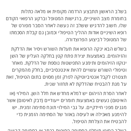
בשלב הראשון תתבצע הרדמה מקומית או מלאה כתלות
בחומרת מצב השיניים, ברגישות המטופל וברקע הרפואי הקודם
שלו. חשוב להדגיש ששלב זה נעשה לאחר הסבר מפורט של
רופא השיניים אודות ההליך הטיפולי וכמובן גם קבלת הסכמתו
של המטופל לביצוע הפרוצדורה.
בשלש הבא ינקה הרופא את תעלות השורש ויסיר את הדלקת
והזיהומים. באמצעות יצירת פתח קטן בחלקה העליון של השן
ינוקזו הזיהומים ותימנע התפשטות נוספת של הדלקת. מאחר
וטיפולי השורש עשויים להיות אינטנסיביים, בחלק מהמקרים
תצטרכו לקבל אנטיביוטיקה לפרק זמן מסוים בתום הטיפול, זאת
על מנת להבטיח שהדלקת לא תחזור שנית.
לאחר הסרת הזיהום יש למלא מחדש את חלל השן. המילוי (או
האיטום) נעשים באמצעות חומרים ייעודיים (דבק לאיטום) אשר
מגנים מפני חיידקיים. על גבי המילוי תונח סתימה זמנית. יש
להימנע מאכילה או לעיסה באזור של הסתימה הזמנית כדי
להבטיח את הצלחת הטיפול.
בשלב הסופי תוחלף הסתימה הסופית בכתר או בסתימה קבועה.