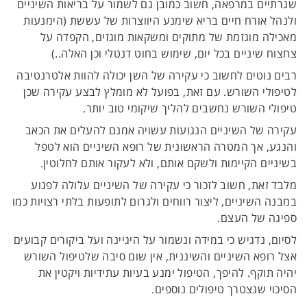
שגרתיים במרפאה, חשוב כמובן גם לשמור על בריאות השיניים
ולנהל אורח חיים בריא שימנע היווצרות של עששת (הימנעות
מאכילה מוגזמת של מתוקים ומשקאות מוגזים, הקפדה על
צחצוח שיניים בכל יום, שימוש בחוט דנטלי וכן האלה..)
רבים נוטים לחשוב כי עקירה של השן יכולה להוות אלטרנטיבה
לטיפולי השורש. עם זאת, בפועל לא מומלץ לבצע עקירה שכן
טיפולי השורש נחשבים להליך שיקומי טוב יותר.
עקירה של השיניים הנגועות עשויה אמנם להעלים את הכאב
והנגע, אך המטרה הראשונית של רופא השיניים הוא לטפל
בשיניים הקיימות ולשקם אותם, ולא לעקור אותם לחלוטין.
מלבד זאת, חשוב לזכור כי עקירה של השיניים עלולה לפגוע
במבנה השיניים, ליצור רווחים ולגרום לתופעות בלתי רצויות כמו
ספיגה של העצם.
לסיום, נדגיש כי במידה ונשמור על היגיינה ועל ביקורים קבועים
אצל רופא השיניים והשיננית, אין שום סיבה שלטיפול השורש
יהיה תוקף. להיפך, הטיפול ימנע בעיות עתידיות ויקטין את
הסיכוי שנצטרך טיפולים נוספים.