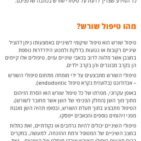
כל המידע שצריך לדעת על טיפולי שורש בכתבה שלפניכם.
מהו טיפול שורש?
טיפול שורש הוא טיפול שיקומי לשיניים באמצעותו ניתן להציל
שיניים רקובות או נגועות בדלקת ולמנוע הידרדרות נוספת
במצבן אשר מלווה לרוב בכאבי שיניים עזים. טיפולים אלו קיימים
הן בקרב מבוגרים והן בקרב ילדים.
טיפולי השורש מתבצעים על ידי מומחה מתחום טיפולי השורש
– אנדודונט (בלועזית נקרא טיפול endodontic).
באופן עקרוני, מטרתו של כל טיפול שורש הוא הסרת הזיהום
מתוך מוך השן (החלק הפנימי של השן אשר מחובר לשורש).
הטיפול מתבצע בתוך תעלת השורש, ובסופו תהיה השן מוגנת
מפני זיהומים נוספים והכאבים ייפסקו.
טיפולי השיניים יכולים להיות נרחבים או נקודתיים, זאת כתלות
במצב השיניים של המטופל ורמת ההזנחה. למעשה, במקרים
רבים מונעים טיפולי השורש אובדן מוחלט של השיניים – זאת