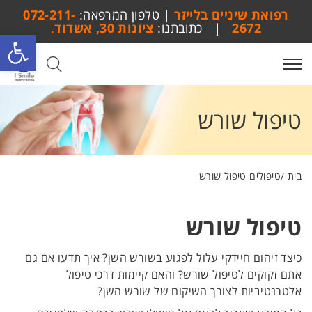
רפואת שיניים בלייזר
|
טלפון המרפאה:
072-211-
2672
|
כתובתנו:
ציונות 30, אשדוד
.
פתח סרגל
submit
search
toggle
menu
טיפול שורש
בית
טיפולים
טיפול שורש
טיפול שורש
כיצד זיהום חיידקי עלול לפגוע בשורש השן? איך תדעו אם גם
אתם זקוקים לטיפול שורש? והאם קיימות דרכי טיפול
אלטרנטיביות לצורך השיקום של שורש השן?