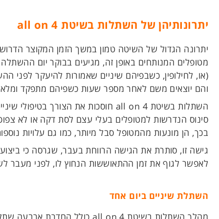
יתרונותיהן של השתלות בשיטת
all on 4
יתרונה הגדול של השיטה טמון במשך הזמן המקוצר הדרוש לביצוע
מטופלים המנותחים באופן זה, מגיעים בבוקר יום ההשתלה
(או, לחילופין, כשבפיהם שיניים שאמורות להיעקר לפני הה
והם יוצאים משם לאחר מספר שעות כשפיהם מתפקד ומלא ב
השתלות בשיטת all on 4 חוסכות את הצורך
סינוס הנדרשות למטופלים בעלי עצם לסת דקה או לא צפופה
בכך, הן מונעות מהמטופל סבל מיותר, כמו גם עלויות נוספו
גישה זו, סותרת את הגישה הרווחת בעבר, שגרסה כי ביצוע
לאפשר לגוף את זמן ההתאוששות הנחוץ לו, לפני מעבר לשל
השתלת שיניים ביום אחד
מהלך השתלות בשיטת all on 4 כולל החדרת ארבעה שתלים ייחודיים בזוויות של עד ל-40 מעלות לעצמות הלסת.