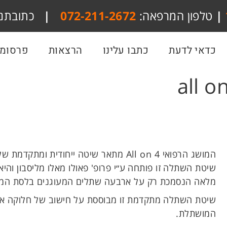
|
טלפון המרפאה:
072-211-2672
|
כתובתנו
כדאי לדעת
כתבו עלינו
הרצאות
פרסומי
המושג הרפואי All on 4 מתאר שיטה ייחודית ומתקדמת של השתלות ושיקום על גבי שתלים דנטאליים.
שיטת השתלה זו פותחה ע״י פרופ' פאולו מאלו מליסבון וה
מלאה הנסמכת רק על ארבעה שתלים המעוגנים בלסת המט
שיטת השתלה מתקדמת זו מבוססת על חישוב של חלוקה או
המושתלת.