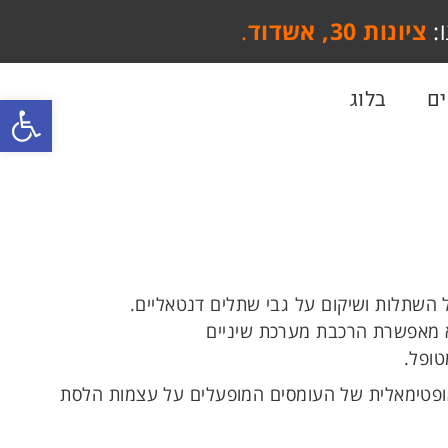
:
ציונות 30, אשדוד
.
ם
בלוג
פתח סרגל
submit
search
יא מאפשרת הרכבת מערכת שיניים
ופל.
פטימאלית של העומסים המופעלים על עצמות הלסת